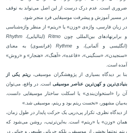
ضروری است. عدم درک درست از این اصل می‌تواند به توقف
در مسیر آموزش و پیشرفت موسیقایی فرد منجر شود.
در زبان فارسی، واژه‌ی «وزن» یا «ریتم» از منظر واژه‌شناسی
و برابرنهادهای بین‌المللی چون
Ritmo
(ایتالیایی)،
Rhythm
(انگلیسی و آلمانی)، و
Rythme
(فرانسوی) به معنای
«سنجیدن»، «سنگینی»، «قاعده»، «آهنگ»، «هنجار» و «روش»
آمده است.
بنا بر دیدگاه بسیاری از پژوهشگران موسیقی،
ریتم یکی از
بنیادی‌ترین و کهن‌ترین عناصر موسیقی
است. در واقع، می‌توان
آن را «استخوان‌بندی» یا اسکلت ساختار موسیقایی دانست.
به‌بیان مشهور، «نخست ریتم بود و ریتم، موسیقی شد.»
از دیدگاه نظری، تکرار پی‌در‌پی یک حرکت پایدار در طول زمان،
همان «وزن» یا «ریتم» است. به‌این‌ترتیب، روشن می‌شود که
ریتم نه‌تنها بخشی از موسیقی، بلکه جریانی طبیعی و حیاتی در