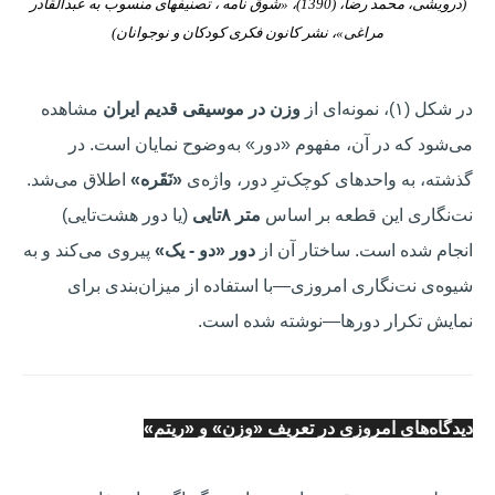
(درویشی، محمد رضا، (1390)، «شوق نامه ، تصنیف­های منسوب به عبدالقادر
مراغی»، نشر کانون فکری کودکان و نوجوانان)
در شکل (۱)، نمونه‌ای از
وزن در موسیقی قدیم ایران
مشاهده
می‌شود که در آن، مفهوم «دور» به‌وضوح نمایان است. در
گذشته، به واحدهای کوچک‌ترِ دور، واژه‌ی
«نَقَره»
اطلاق می‌شد.
نت‌نگاری این قطعه بر اساس
متر ۸تایی
(یا دور هشت‌تایی)
انجام شده است. ساختار آن از
دور «دو - یک»
پیروی می‌کند و به
شیوه‌ی نت‌نگاری امروزی—با استفاده از میزان‌بندی برای
نمایش تکرار دورها—نوشته شده است.
دیدگاه‌های امروزی در تعریف «وزن» و «ریتم»